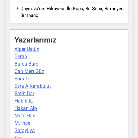
Çayırova’nın Hikayesi: İki Kupa, Bir Şehir, Bitmeyen
Bir İnanç
Yazarlarımız
Alper Üstün
Berrin
Burcu Burç
Can Mert Güz
Ebru D.
Esra A.Karabulut
Fatih Bar
Habib K.
Hakan Alp
Mete Han
M. İnce
Saraylıya
Spk