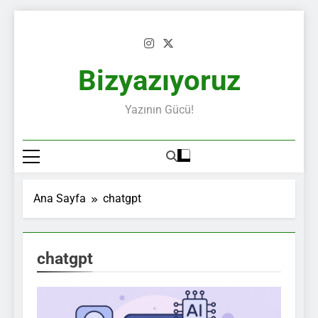
Skip
to
content
Bizyazıyoruz
Yazının Gücü!
Ana Sayfa
chatgpt
chatgpt