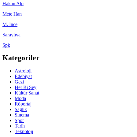
Hakan Alp
Mete Han
M. İnce
Saraylıya
Spk
Kategoriler
Astroloji
Edebiyat
Gezi
Her Bi Şey
Kültür Sanat
Moda
Röportaj
Sağlık
Sinema
Spor
Tarih
Teknoloji