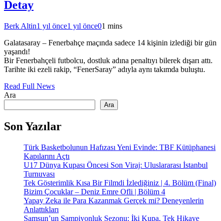
Detay
Berk Altin
1 yıl önce
1 yıl önce
0
1 mins
Galatasaray – Fenerbahçe maçında sadece 14 kişinin izlediği bir gün
yaşandı!
Bir Fenerbahçeli futbolcu, dostluk adına penaltıyı bilerek dışarı attı.
Tarihte iki ezeli rakip, “FenerSaray” adıyla aynı takımda buluştu.
Read Full News
Ara
Ara
Son Yazılar
Türk Basketbolunun Hafızası Yeni Evinde: TBF Kütüphanesi
Kapılarını Açtı
U17 Dünya Kupası Öncesi Son Viraj: Uluslararası İstanbul
Turnuvası
Tek Gösterimlik Kısa Bir Filmdi İzlediğiniz | 4. Bölüm (Final)
Bizim Çocuklar – Deniz Emre Ofli | Bölüm 4
Yapay Zeka ile Para Kazanmak Gerçek mi? Deneyenlerin
Anlattıkları
Samsun’un Şampiyonluk Sezonu: İki Kupa, Tek Hikaye