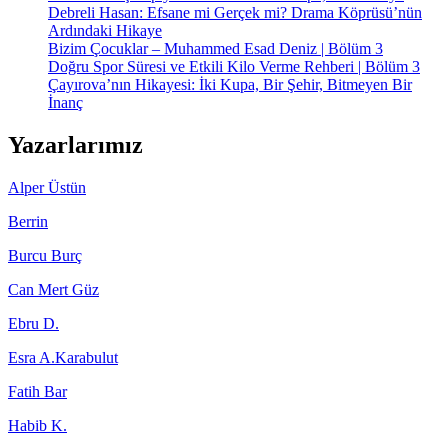
Debreli Hasan: Efsane mi Gerçek mi? Drama Köprüsü’nün
Ardındaki Hikaye
Bizim Çocuklar – Muhammed Esad Deniz | Bölüm 3
Doğru Spor Süresi ve Etkili Kilo Verme Rehberi | Bölüm 3
Çayırova’nın Hikayesi: İki Kupa, Bir Şehir, Bitmeyen Bir
İnanç
Yazarlarımız
Alper Üstün
Berrin
Burcu Burç
Can Mert Güz
Ebru D.
Esra A.Karabulut
Fatih Bar
Habib K.