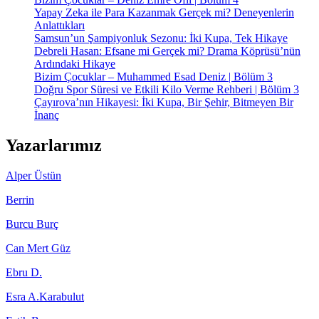
Yapay Zeka ile Para Kazanmak Gerçek mi? Deneyenlerin
Anlattıkları
Samsun’un Şampiyonluk Sezonu: İki Kupa, Tek Hikaye
Debreli Hasan: Efsane mi Gerçek mi? Drama Köprüsü’nün
Ardındaki Hikaye
Bizim Çocuklar – Muhammed Esad Deniz | Bölüm 3
Doğru Spor Süresi ve Etkili Kilo Verme Rehberi | Bölüm 3
Çayırova’nın Hikayesi: İki Kupa, Bir Şehir, Bitmeyen Bir
İnanç
Yazarlarımız
Alper Üstün
Berrin
Burcu Burç
Can Mert Güz
Ebru D.
Esra A.Karabulut