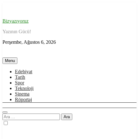
Skip
to
content
Bizyazıyoruz
Yazının Gücü!
Perşembe, Ağustos 6, 2026
Menu
Edebiyat
Tarih
Spor
Teknoloji
Sinema
Röportaj
Arama: