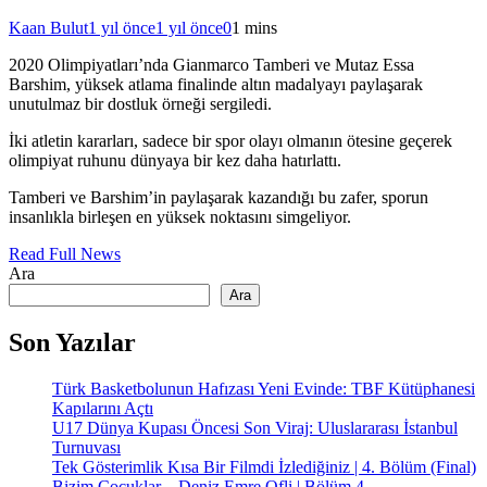
Kaan Bulut
1 yıl önce
1 yıl önce
0
1 mins
2020 Olimpiyatları’nda Gianmarco Tamberi ve Mutaz Essa
Barshim, yüksek atlama finalinde altın madalyayı paylaşarak
unutulmaz bir dostluk örneği sergiledi.
İki atletin kararları, sadece bir spor olayı olmanın ötesine geçerek
olimpiyat ruhunu dünyaya bir kez daha hatırlattı.
Tamberi ve Barshim’in paylaşarak kazandığı bu zafer, sporun
insanlıkla birleşen en yüksek noktasını simgeliyor.
Read Full News
Ara
Ara
Son Yazılar
Türk Basketbolunun Hafızası Yeni Evinde: TBF Kütüphanesi
Kapılarını Açtı
U17 Dünya Kupası Öncesi Son Viraj: Uluslararası İstanbul
Turnuvası
Tek Gösterimlik Kısa Bir Filmdi İzlediğiniz | 4. Bölüm (Final)
Bizim Çocuklar – Deniz Emre Ofli | Bölüm 4