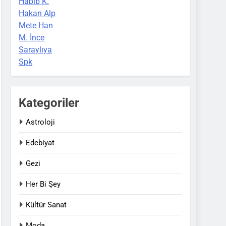
Habib K.
Hakan Alp
Mete Han
M. İnce
Saraylıya
Spk
Kategoriler
Astroloji
Edebiyat
Gezi
Her Bi Şey
Kültür Sanat
Moda