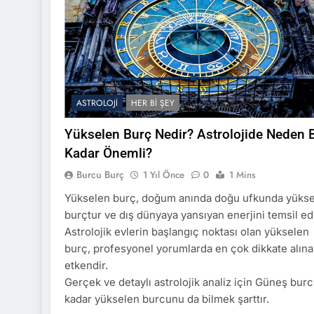
ASTROLOJI
HER BI ŞEY
Yükselen Burç Nedir? Astrolojide Neden 
Kadar Önemli?
Burcu Burç
1 Yıl Önce
0
1 Mins
Yükselen burç, doğum anında doğu ufkunda yüks
burçtur ve dış dünyaya yansıyan enerjini temsil ed
Astrolojik evlerin başlangıç noktası olan yükselen
burç, profesyonel yorumlarda en çok dikkate alın
etkendir.
Gerçek ve detaylı astrolojik analiz için Güneş bur
kadar yükselen burcunu da bilmek şarttır.