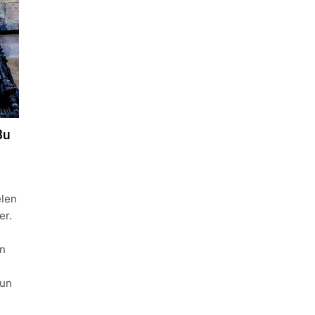
Bu
elen
er.
an
cun