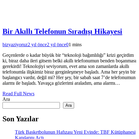
Bir Akıllı Telefonun Sıradışı Hikayesi
bizyaziyoruz
2 yıl önce
2 yıl önce
0
1 mins
Geçenlerde o kadar büyük bir “teknoloji bağımlılığı” krizi geçirdim
ki, biraz daha ileri gitsem belki akıllı telefonumun benden boşanması
gerekirdi! Teknolojiyi seviyorum, evet ama son zamanlarda akıllı
telefonumla ilişkimiz biraz gerginleşmeye başladı. Ama her şeyin bir
başlangıcı vardır, değil mi? Her şey, bir sabah saat 7’de telefonumun
alarmı ile başladı. Yavaşça gözlerimi araladım, ama alarmı…
Read Full News
Ara
Ara
Son Yazılar
Türk Basketbolunun Hafızası Yeni Evinde: TBF Kütüphanesi
Kapılarını Açtı