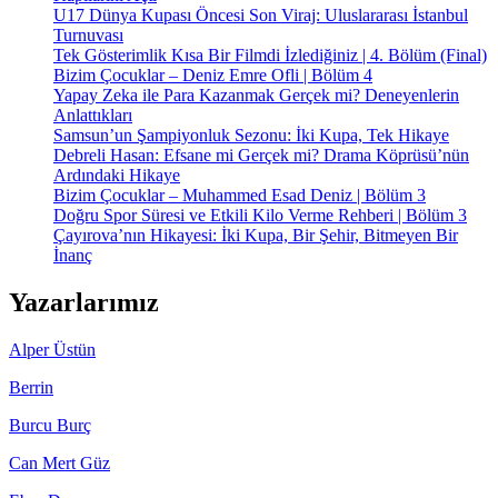
U17 Dünya Kupası Öncesi Son Viraj: Uluslararası İstanbul
Turnuvası
Tek Gösterimlik Kısa Bir Filmdi İzlediğiniz | 4. Bölüm (Final)
Bizim Çocuklar – Deniz Emre Ofli | Bölüm 4
Yapay Zeka ile Para Kazanmak Gerçek mi? Deneyenlerin
Anlattıkları
Samsun’un Şampiyonluk Sezonu: İki Kupa, Tek Hikaye
Debreli Hasan: Efsane mi Gerçek mi? Drama Köprüsü’nün
Ardındaki Hikaye
Bizim Çocuklar – Muhammed Esad Deniz | Bölüm 3
Doğru Spor Süresi ve Etkili Kilo Verme Rehberi | Bölüm 3
Çayırova’nın Hikayesi: İki Kupa, Bir Şehir, Bitmeyen Bir
İnanç
Yazarlarımız
Alper Üstün
Berrin
Burcu Burç
Can Mert Güz