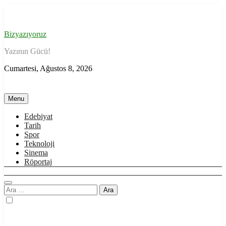
Skip
to
content
Bizyazıyoruz
Yazının Gücü!
Cumartesi, Ağustos 8, 2026
Menu
Edebiyat
Tarih
Spor
Teknoloji
Sinema
Röportaj
Arama: