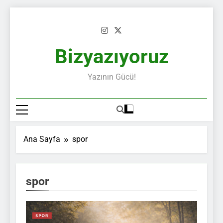
Skip
to
content
Bizyazıyoruz
Yazının Gücü!
Ana Sayfa
spor
spor