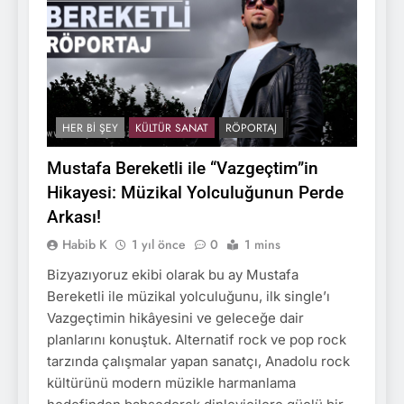
HER BI ŞEY
KÜLTÜR SANAT
RÖPORTAJ
Mustafa Bereketli ile “Vazgeçtim”in
Hikayesi: Müzikal Yolculuğunun Perde
Arkası!
Habib K
1 yıl önce
0
1 mins
Bizyazıyoruz ekibi olarak bu ay Mustafa
Bereketli ile müzikal yolculuğunu, ilk single’ı
Vazgeçtimin hikâyesini ve geleceğe dair
planlarını konuştuk. Alternatif rock ve pop rock
tarzında çalışmalar yapan sanatçı, Anadolu rock
kültürünü modern müzikle harmanlama