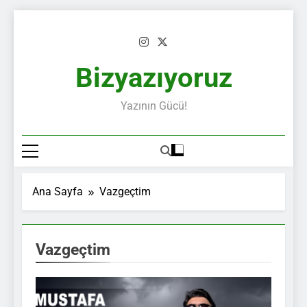
Skip
to
content
Bizyazıyoruz
Yazının Gücü!
Ana Sayfa
Vazgeçtim
Vazgeçtim