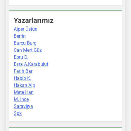
Yazarlarımız
Alper Üstün
Berrin
Burcu Burç
Can Mert Güz
Ebru D.
Esra A.Karabulut
Fatih Bar
Habib K.
Hakan Alp
Mete Han
M. İnce
Saraylıya
Spk