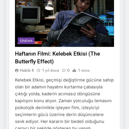
SINEMA
Haftanın Filmi: Kelebek Etkisi (The
Butterfly Effect)
Habib K
1 yıl önce
0
1 mins
Kelebek Etkisi, geçmişi değiştirme gücüne sahip
olan bir adamın hayatını kurtarma çabasıyla
çıktığı yolda, kaderin acımasız döngüsüne
kapılışını konu alıyor. Zaman yolculuğu temasını
psikolojik derinlikle işleyen film, izleyiciyi
seçimlerin gücü üzerine derin düşüncelere
sevk ediyor. Her kararın bir bedeli olduğunu
çarpıcı bir şekilde gösteren bu yapım,