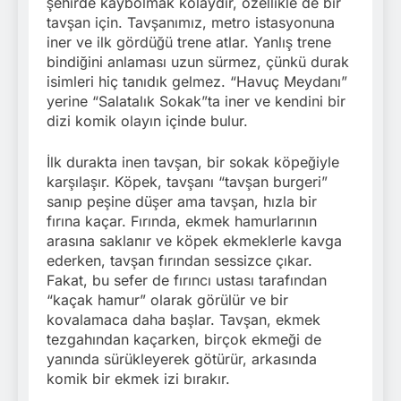
şehirde kaybolmak kolaydır, özellikle de bir
tavşan için. Tavşanımız, metro istasyonuna
iner ve ilk gördüğü trene atlar. Yanlış trene
bindiğini anlaması uzun sürmez, çünkü durak
isimleri hiç tanıdık gelmez. “Havuç Meydanı”
yerine “Salatalık Sokak”ta iner ve kendini bir
dizi komik olayın içinde bulur.
İlk durakta inen tavşan, bir sokak köpeğiyle
karşılaşır. Köpek, tavşanı “tavşan burgeri”
sanıp peşine düşer ama tavşan, hızla bir
fırına kaçar. Fırında, ekmek hamurlarının
arasına saklanır ve köpek ekmeklerle kavga
ederken, tavşan fırından sessizce çıkar.
Fakat, bu sefer de fırıncı ustası tarafından
“kaçak hamur” olarak görülür ve bir
kovalamaca daha başlar. Tavşan, ekmek
tezgahından kaçarken, birçok ekmeği de
yanında sürükleyerek götürür, arkasında
komik bir ekmek izi bırakır.