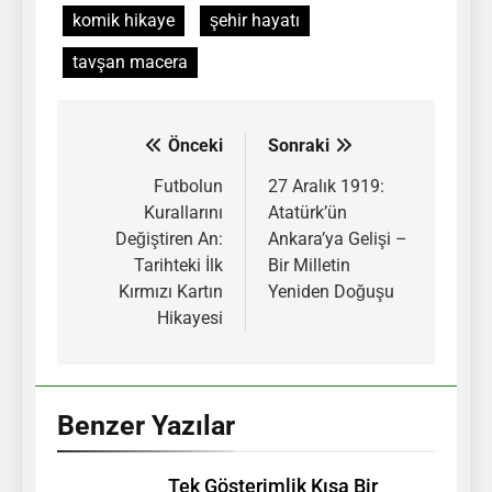
komik hikaye
şehir hayatı
tavşan macera
Önceki
Sonraki
Yazı
gezinmesi
Futbolun
27 Aralık 1919:
Kurallarını
Atatürk’ün
Değiştiren An:
Ankara’ya Gelişi –
Tarihteki İlk
Bir Milletin
Kırmızı Kartın
Yeniden Doğuşu
Hikayesi
Benzer Yazılar
Tek Gösterimlik Kısa Bir