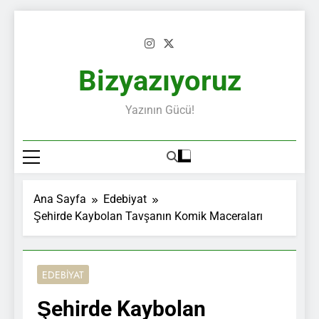
Skip
to
content
Bizyazıyoruz
Yazının Gücü!
Ana Sayfa
Edebiyat
Şehirde Kaybolan Tavşanın Komik Maceraları
EDEBIYAT
Şehirde Kaybolan