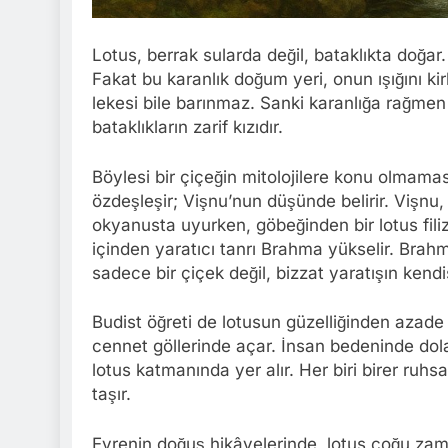
Lotus, berrak sularda değil, bataklıkta doğar
Fakat bu karanlık doğum yeri, onun ışığını ki
lekesi bile barınmaz. Sanki karanlığa rağmen 
bataklıkların zarif kızıdır.
Böylesi bir çiçeğin mitolojilere konu olmama
özdeşleşir; Vişnu’nun düşünde belirir. Vişnu,
okyanusta uyurken, göbeğinden bir lotus filizl
içinden yaratıcı tanrı Brahma yükselir. Brahm
sadece bir çiçek değil, bizzat yaratışın kendis
Budist öğreti de lotusun güzelliğinden azade de
cennet göllerinde açar. İnsan bedeninde dolaş
lotus katmanında yer alır. Her biri birer ruhsa
taşır.
Evrenin doğuş hikâyelerinde, lotus çoğu zaman