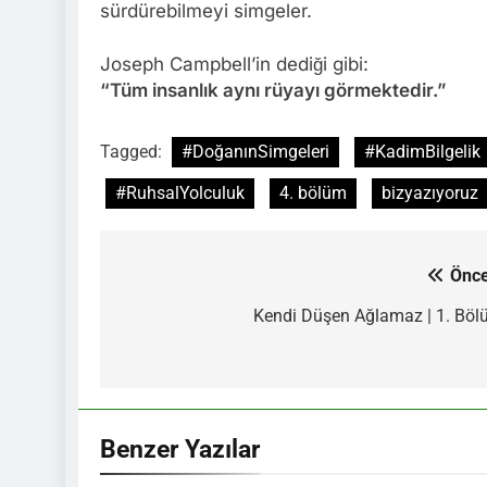
sürdürebilmeyi simgeler.
Joseph Campbell’in dediği gibi:
“Tüm insanlık aynı rüyayı görmektedir.”
Tagged:
#DoğanınSimgeleri
#KadimBilgelik
#RuhsalYolculuk
4. bölüm
bizyazıyoruz
Önce
Yazı
gezinmesi
Kendi Düşen Ağlamaz | 1. Bö
Benzer Yazılar