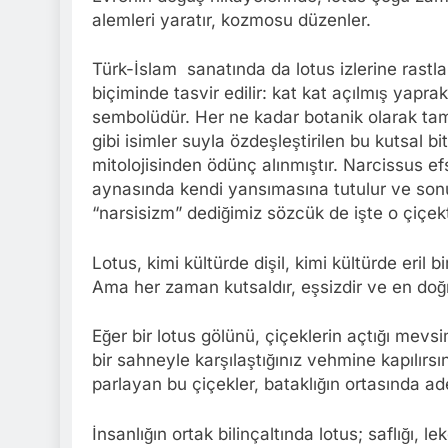
alemleri yaratır, kozmosu düzenler.
Türk-İslam sanatında da lotus izlerine rastl
biçiminde tasvir edilir: kat kat açılmış yapr
sembolüdür. Her ne kadar botanik olarak tam
gibi isimler suyla özdeşleştirilen bu kutsal bi
mitolojisinden ödünç alınmıştır. Narcissus e
aynasında kendi yansımasına tutulur ve sonu
“narsisizm” dediğimiz sözcük de işte o çiçe
Lotus, kimi kültürde dişil, kimi kültürde eril bi
Ama her zaman kutsaldır, eşsizdir ve en doğr
Eğer bir lotus gölünü, çiçeklerin açtığı me
bir sahneyle karşılaştığınız vehmine kapılırsı
parlayan bu çiçekler, bataklığın ortasında adet
İnsanlığın ortak bilinçaltında lotus; saflığı, 