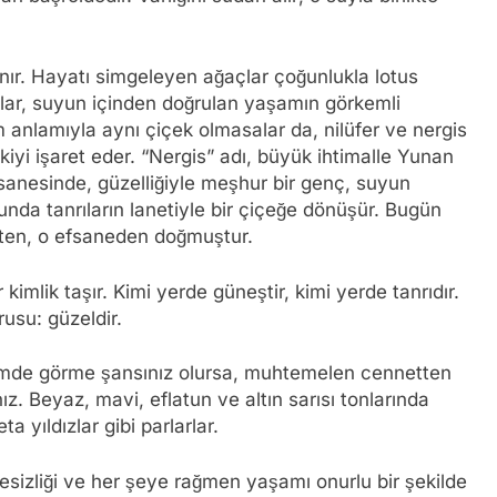
anır. Hayatı simgeleyen ağaçlar çoğunlukla lotus
aklar, suyun içinden doğrulan yaşamın görkemli
 anlamıyla aynı çiçek olmasalar da, nilüfer ve nergis
tkiyi işaret eder. “Nergis” adı, büyük ihtimalle Yunan
fsanesinde, güzelliğiyle meşhur bir genç, suyun
nda tanrıların lanetiyle bir çiçeğe dönüşür. Bugün
kten, o efsaneden doğmuştur.
r kimlik taşır. Kimi yerde güneştir, kimi yerde tanrıdır.
usu: güzeldir.
vsimde görme şansınız olursa, muhtemelen cennetten
nız. Beyaz, mavi, eflatun ve altın sarısı tonlarında
a yıldızlar gibi parlarlar.
lekesizliği ve her şeye rağmen yaşamı onurlu bir şekilde