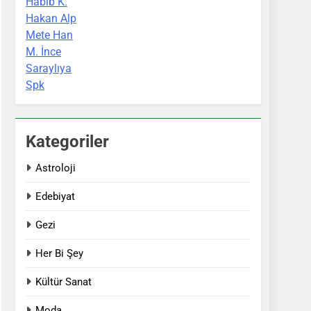
Habib K.
Hakan Alp
Mete Han
M. İnce
Saraylıya
Spk
Kategoriler
Astroloji
Edebiyat
Gezi
Her Bi Şey
Kültür Sanat
Moda