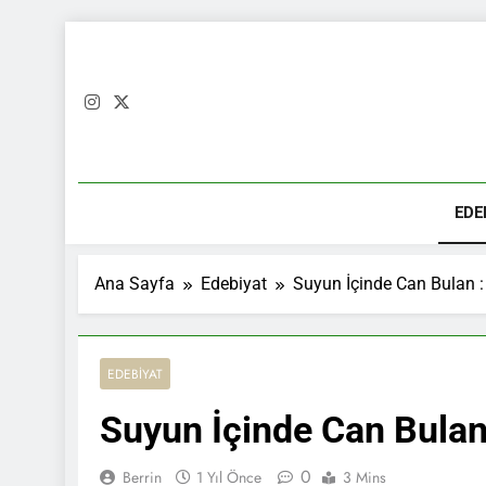
Skip
to
content
EDE
Ana Sayfa
Edebiyat
Suyun İçinde Can Bulan :
EDEBIYAT
Suyun İçinde Can Bulan 
0
Berrin
1 Yıl Önce
3 Mins