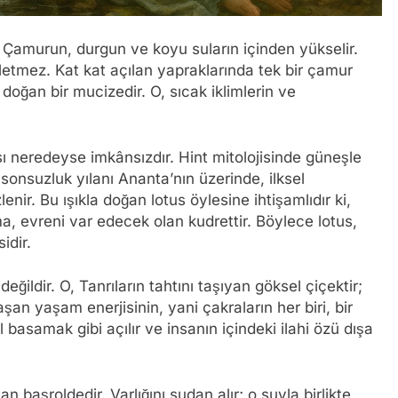
. Çamurun, durgun ve koyu suların içinden yükselir.
rletmez. Kat kat açılan yapraklarında tek bir çamur
doğan bir mucizedir. O, sıcak iklimlerin ve
sı neredeyse imkânsızdır. Hint mitolojisinde güneşle
 sonsuzluk yılanı Ananta’nın üzerinde, ilksel
enir. Bu ışıkla doğan lotus öylesine ihtişamlıdır ki,
a, evreni var edecek olan kudrettir. Böylece lotus,
idir.
ğildir. O, Tanrıların tahtını taşıyan göksel çiçektir;
an yaşam enerjisinin, yani çakraların her biri, bir
l basamak gibi açılır ve insanın içindeki ilahi özü dışa
 başroldedir. Varlığını sudan alır; o suyla birlikte