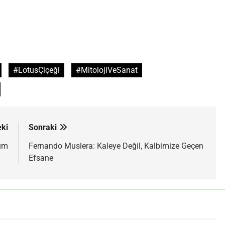
#LotusÇiçeği
#MitolojiVeSanat
ki
Sonraki
lüm
Fernando Muslera: Kaleye Değil, Kalbimize Geçen
Efsane