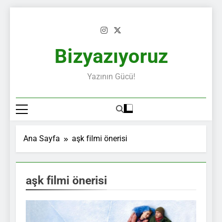
Skip
to
content
Bizyazıyoruz
Yazının Gücü!
Ana Sayfa
aşk filmi önerisi
aşk filmi önerisi