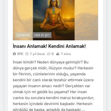
EDEBIYAT
HER BI ŞEY
İnsanı Anlamak! Kendini Anlamak!
SPK
1 yıl önce
0
1 mins
İnsan kimdir? Neden dünyaya gelmiştir? Bu
dünya gerçek midir, illüzyon mudur? Herkesin
bir fikrinin, cümlelerinin olduğu, yaşamda
kendini bir canlı olarak tezahür ettirmek üzere
yaşayan insanın amacı nedir? Gerçekten var
olmak için mi geldik bu yaşama? Her insan
canlısı bu sorulara kendini maruz bırakıyordur;
herkesin içindeki devinimi başkadır. Herkesin
gördüğü de başka, anladığı da başkadır….