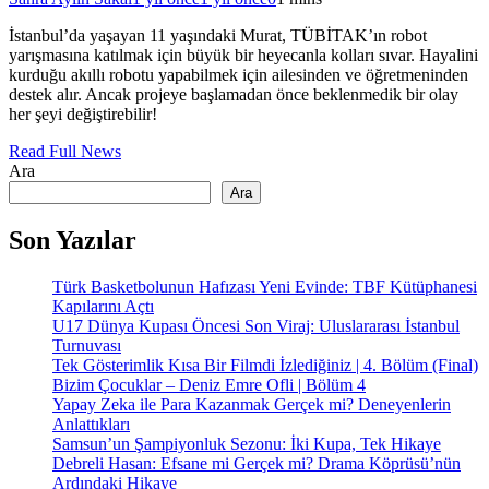
İstanbul’da yaşayan 11 yaşındaki Murat, TÜBİTAK’ın robot
yarışmasına katılmak için büyük bir heyecanla kolları sıvar. Hayalini
kurduğu akıllı robotu yapabilmek için ailesinden ve öğretmeninden
destek alır. Ancak projeye başlamadan önce beklenmedik bir olay
her şeyi değiştirebilir!
Read Full News
Ara
Ara
Son Yazılar
Türk Basketbolunun Hafızası Yeni Evinde: TBF Kütüphanesi
Kapılarını Açtı
U17 Dünya Kupası Öncesi Son Viraj: Uluslararası İstanbul
Turnuvası
Tek Gösterimlik Kısa Bir Filmdi İzlediğiniz | 4. Bölüm (Final)
Bizim Çocuklar – Deniz Emre Ofli | Bölüm 4
Yapay Zeka ile Para Kazanmak Gerçek mi? Deneyenlerin
Anlattıkları
Samsun’un Şampiyonluk Sezonu: İki Kupa, Tek Hikaye
Debreli Hasan: Efsane mi Gerçek mi? Drama Köprüsü’nün
Ardındaki Hikaye