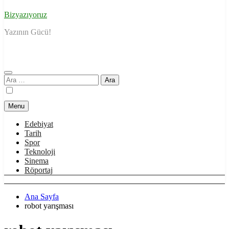
Bizyazıyoruz
Yazının Gücü!
Arama:
Menu
Edebiyat
Tarih
Spor
Teknoloji
Sinema
Röportaj
Ana Sayfa
robot yarışması