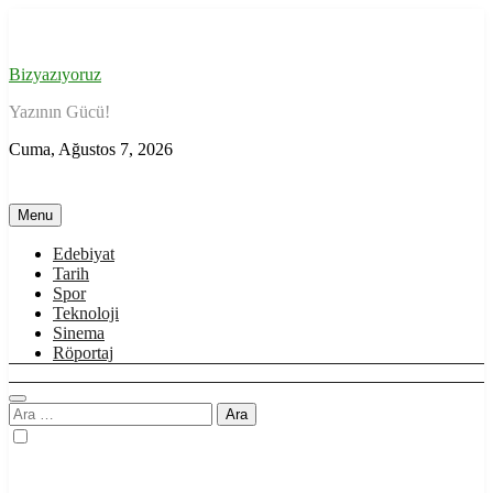
Skip
to
content
Bizyazıyoruz
Yazının Gücü!
Cuma, Ağustos 7, 2026
Menu
Edebiyat
Tarih
Spor
Teknoloji
Sinema
Röportaj
Arama: