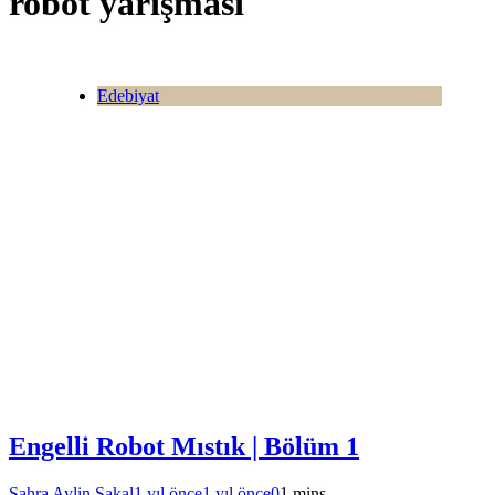
robot yarışması
Edebiyat
Engelli Robot Mıstık | Bölüm 1
Sahra Aylin Sakal
1 yıl önce
1 yıl önce
0
1 mins