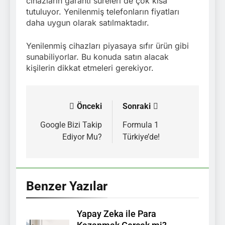
cihazların garanti süreleri de çok kısa
tutuluyor. Yenilenmiş telefonların fiyatları
daha uygun olarak satılmaktadır.
Yenilenmiş cihazları piyasaya sıfır ürün gibi
sunabiliyorlar. Bu konuda satın alacak
kişilerin dikkat etmeleri gerekiyor.
Önceki
Sonraki
Yazı
gezinmesi
Google Bizi Takip
Formula 1
Ediyor Mu?
Türkiye’de!
Benzer Yazılar
Yapay Zeka ile Para