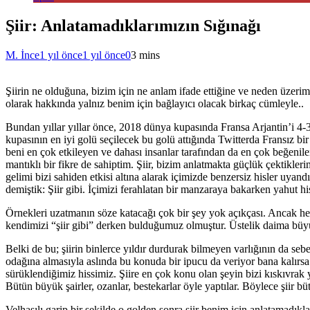
Şiir: Anlatamadıklarımızın Sığınağı
M. İnce
1 yıl önce
1 yıl önce
0
3 mins
Şiirin ne olduğuna, bizim için ne anlam ifade ettiğine ve neden üzerim
olarak hakkında yalnız benim için bağlayıcı olacak birkaç cümleyle..
Bundan yıllar yıllar önce, 2018 dünya kupasında Fransa Arjantin’i 4-
kupasının en iyi golü seçilecek bu golü attığında Twitterda Fransız bir
beni en çok etkileyen ve dahası insanlar tarafından da en çok beğenile
mantıklı bir fikre de sahiptim. Şiir, bizim anlatmakta güçlük çektikle
gelimi bizi sahiden etkisi altına alarak içimizde benzersiz hisler uy
demiştik: Şiir gibi. İçimizi ferahlatan bir manzaraya bakarken yahut h
Örnekleri uzatmanın söze katacağı çok bir şey yok açıkçası. Ancak 
kendimizi “şiir gibi” derken bulduğumuz olmuştur. Üstelik daima büyül
Belki de bu; şiirin binlerce yıldır durdurak bilmeyen varlığının da se
odağına almasıyla aslında bu konuda bir ipucu da veriyor bana kalır
sürüklendiğimiz hissimiz. Şiire en çok konu olan şeyin bizi kıskıvrak
Bütün büyük şairler, ozanlar, bestekarlar öyle yaptılar. Böylece şiir 
Velhasılı garip bir şekilde o golden sonra şiir benim için anlatamadık