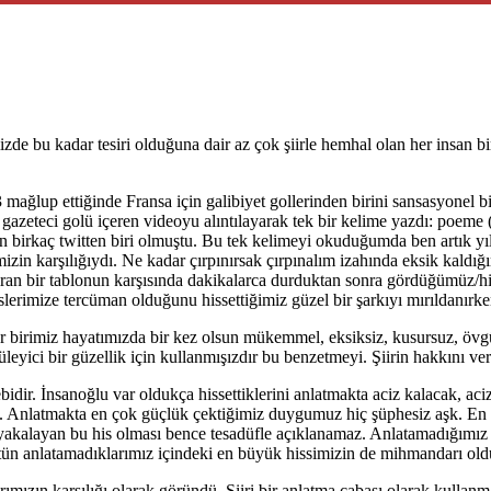
izde bu kadar tesiri olduğuna dair az çok şiirle hemhal olan her insan b
3 mağlup ettiğinde Fransa için galibiyet gollerinden birini sansasyone
 gazeteci golü içeren videoyu alıntılayarak tek bir kelime yazdı: poeme 
n birkaç twitten biri olmuştu. Bu tek kelimeyi okuduğumda ben artık yıl
rimizin karşılığıydı. Ne kadar çırpınırsak çırpınalım izahında eksik kal
andıran bir tablonun karşısında dakikalarca durduktan sonra gördüğümüz/
islerimize tercüman olduğunu hissettiğimiz güzel bir şarkıyı mırıldanırke
her birimiz hayatımızda bir kez olsun mükemmel, eksiksiz, kusursuz, 
eyici bir güzellik için kullanmışızdır bu benzetmeyi. Şiirin hakkını ve
bebidir. İnsanoğlu var oldukça hissettiklerini anlatmakta aciz kalacak, a
sa. Anlatmakta en çok güçlük çektiğimiz duygumuz hiç şüphesiz aşk. E
 yakalayan bu his olması bence tesadüfle açıklanamaz. Anlatamadığımız o 
bütün anlatamadıklarımız içindeki en büyük hissimizin de mihmandarı old
larımızın karşılığı olarak göründü. Şiiri bir anlatma çabası olarak kulla