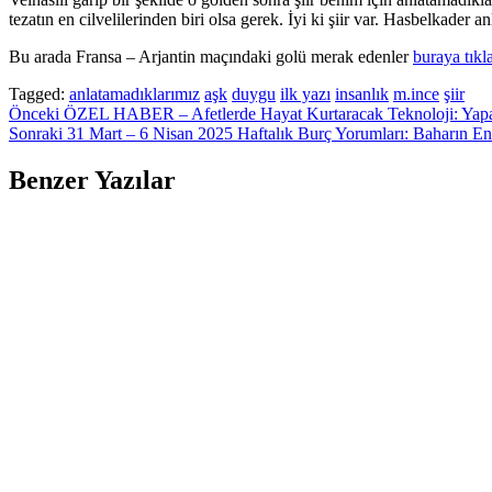
tezatın en cilvelilerinden biri olsa gerek. İyi ki şiir var. Hasbelkader 
Bu arada Fransa – Arjantin maçındaki golü merak edenler
buraya tıkl
Tagged:
anlatamadıklarımız
aşk
duygu
ilk yazı
insanlık
m.ince
şiir
Yazı
Önceki
ÖZEL HABER – Afetlerde Hayat Kurtaracak Teknoloji: Yap
Sonraki
31 Mart – 6 Nisan 2025 Haftalık Burç Yorumları: Baharın Ene
gezinmesi
Benzer Yazılar