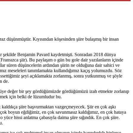
iraz düşünmüştür. Kıyısından köşesinden şiire bulaşmış bir insan
l bir şekilde Benjamin Pavard kaydetmişti. Sonradan 2018 dünya
(Fransızca şiir). Bu paylaşım o gün bu gole dair yazılanların içinde
lar süren düşüncelerin ardından şiirin ne olduğuna dair sahici ve
dığımız meseleleri tanımlamakta kullandığımız kaçış yolumuzdu. Söz
hissettiğimiz şeyi açıklamakta zorlanmış, sonra yutkunmuş ve şöyle
n de.
övgüye değer bir şey gördüğümüzde gördüğümüzü izah etmekte zorlanıp
rmek için belki de lüzumludur bu.
ciz kaldıkça şiire başvurmaktan vazgeçmeyecek. Şiir en çok aşkı
n çok boyun eğdiğimiz, en çok savunmasız kaldığımız, en çok hataya
yüce hissi anlatma çabasıyla daima şiire sığındık. En çok şiire.
u.
nmamız ise çok muhtemel insan olmanın içinde barındırdığı binlerce