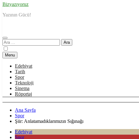
Bizyazıyoruz
Yazının Gücü!
Arama:
Menu
Edebiyat
Tarih
Spor
Teknoloji
Sinema
Röportaj
Ana Sayfa
Spor
Şiir: Anlatamadıklarımızın Sığınağı
Edebiyat
Spor