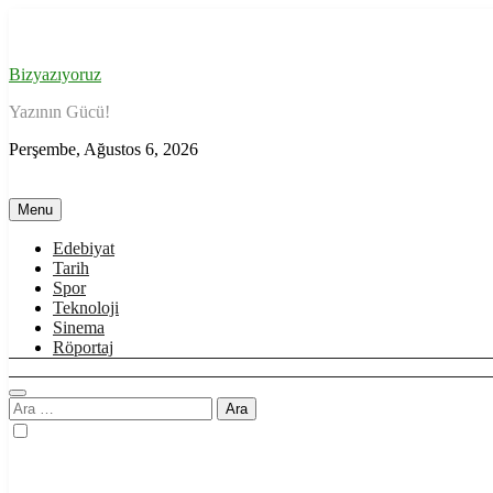
Skip
to
content
Bizyazıyoruz
Yazının Gücü!
Perşembe, Ağustos 6, 2026
Menu
Edebiyat
Tarih
Spor
Teknoloji
Sinema
Röportaj
Arama: