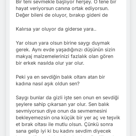
Bir teni sevmekle başlıyor herşey. O tene bir
hayat veriyorsun canına ortak ediyorsun.
Değer bileni de oluyor, bırakıp gideni de
Kalırsa yar oluyor da giderse yara..
Yar olsun yara olsun birine saygı duymak
gerek. Aynı evde yaşadığınızı düşünün sizin
makyaj malzemelerinizi fazlalık olan gören
bir erkek nasılda olur yar olur.
Peki ya en sevdiğin balık oltanı atan bir
kadına nasıl aşık oldun sen?
Saygı bunlar da gizli işte sen onun en sevdiği
şeylere sahip çıkarsan yar olur. Sen balık
sevmiyorsun diye onun da sevmemesini
bekleyemezsin ona küçük bir yer aç ve teşvik
et bırak oltası ile mutlu olsun. Çünkü sonra
sana gelip iyi ki bu kadını sevdim diyecek