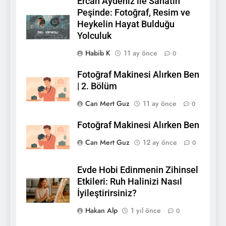
Ercan Aydeniz ile Sanatın
Peşinde: Fotoğraf, Resim ve
Heykelin Hayat Bulduğu
Yolculuk
Habib K
11 ay önce
0
Fotoğraf Makinesi Alırken Ben
| 2. Bölüm
Can Mert Guz
11 ay önce
0
Fotoğraf Makinesi Alırken Ben
Can Mert Guz
12 ay önce
0
Evde Hobi Edinmenin Zihinsel
Etkileri: Ruh Halinizi Nasıl
İyileştirirsiniz?
Hakan Alp
1 yıl önce
0