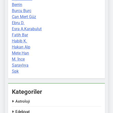
Berrin
Burcu Burç
Can Mert Güz
Ebru D.
Esra A.Karabulut
Fatih Bar
Habib K.
Hakan Alp
Mete Han
M. İnce
Saraylıya
Spk
Kategoriler
Astroloji
Edebiyat