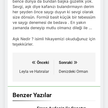
bence dünya da bundan başka güzellik yok.
Sevgi, aşk diye kafanızı bulandırmayın derim
her şeyden önce saygı duyun ki sevgi olarak
size dönsün. Formül basit küçük bir tebessüm
ve saygı denemesi de bedava . En yakın
zamanda deneyip mutlu olmanız dileği ile …
Aşk Nedir ? isimli hikayemizi okuduğunuz için
teşekkürler.
Önceki
Sonraki
Yazı
gezinmesi
Leyla ve Hatıralar
Denizdeki Orman
Benzer Yazılar