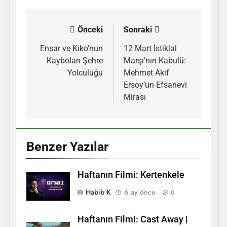
Önceki
Sonraki
Yazı
gezinmesi
Ensar ve Kiko’nun
12 Mart İstiklal
Kaybolan Şehre
Marşı’nın Kabulü:
Yolculuğu
Mehmet Akif
Ersoy’un Efsanevi
Mirası
Benzer Yazılar
Haftanın Filmi: Kertenkele
Habib K
6 ay önce
0
Haftanın Filmi: Cast Away |