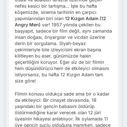
nefes kesici bir tartışma… İşte bu hafta
köşemizde, sinema tarihinin en çarpıcı
yapımlarından biri olan
12 Kızgın Adam (12
Angry Men)
var! 1957 yılında çekilen bu
başyapıt, sadece bir film değil, aynı zamanda
insan doğası, önyargılar ve vicdan üzerine
derin bir sorgulama. Siyah-beyaz
çekimleriyle bile izleyicisini ekran başına
kilitleyen bu eser, günümüzde halen
geçerliliğini koruyor. Eğer siz de bir filmin
hem düşündürücü hem de etkileyici olmasını
istiyorsanız, bu hafta 12 Kızgın Adam tam
size göre!
Filmin konusu oldukça sade ama bir o kadar
da etkileyici: Bir cinayet davasında, 18
yaşındaki bir gencin babasını öldürüp
öldürmediğine karar verecek olan 12 jüri
üyesinin hikayesi anlatılıyor. İlk oylamada 11
üye gencin suçlu olduğuna inanırken, sadece