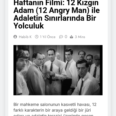
Haftanın Filmi: 12 Kızgın
Adam (12 Angry Man) ile
Adaletin Sınırlarında Bir
Yolculuk
0
Habib K
1 Yıl Önce
3 Mins
Bir mahkeme salonunun kasvetli havası, 12
farklı karakterin bir araya geldiği bir jüri
odası ve adaletin terazisi üzerinde geçen