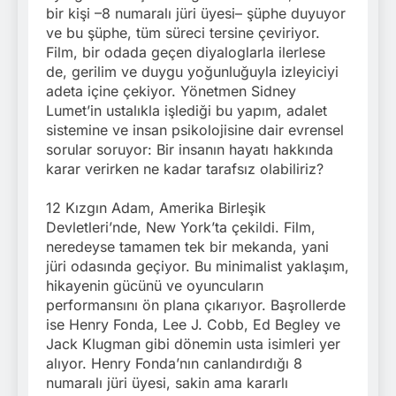
bir kişi –8 numaralı jüri üyesi– şüphe duyuyor
ve bu şüphe, tüm süreci tersine çeviriyor.
Film, bir odada geçen diyaloglarla ilerlese
de, gerilim ve duygu yoğunluğuyla izleyiciyi
adeta içine çekiyor. Yönetmen Sidney
Lumet’in ustalıkla işlediği bu yapım, adalet
sistemine ve insan psikolojisine dair evrensel
sorular soruyor: Bir insanın hayatı hakkında
karar verirken ne kadar tarafsız olabiliriz?
12 Kızgın Adam, Amerika Birleşik
Devletleri’nde, New York’ta çekildi. Film,
neredeyse tamamen tek bir mekanda, yani
jüri odasında geçiyor. Bu minimalist yaklaşım,
hikayenin gücünü ve oyuncuların
performansını ön plana çıkarıyor. Başrollerde
ise Henry Fonda, Lee J. Cobb, Ed Begley ve
Jack Klugman gibi dönemin usta isimleri yer
alıyor. Henry Fonda’nın canlandırdığı 8
numaralı jüri üyesi, sakin ama kararlı