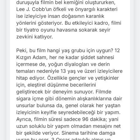
duruşuyla filmin bel kemiğini oluştururken,
Lee J. Cobb’un öfkeli ve önyargılı karakteri
ise izleyiciye insan doğasının karanlık
yönlerini gösteriyor. Bu etkileyici kadro, filmi
bir tiyatro oyunu havasına sokarak seyir
zevkini katlıyor.
Peki, bu film hangi yaş grubu için uygun? 12
Kızgın Adam, her ne kadar şiddet sahnesi
içermese de, yoğun diyalogları ve derin
temaları nedeniyle 13 yaş ve üzeri izleyicilere
hitap ediyor. Özellikle gençler ve yetişkinler
için, eleştirel düşünme becerilerini
geliştirecek bir deneyim sunuyor. Filmde
sigara içme gibi dönemin alışkanlıklarına dair
unsurlar bulunsa da, genel olarak her yaştan
izleyicinin keyifle seyredebileceği bir yapım.
Ayrıca, filmin süresi sadece 96 dakika; yani
uzun soluklu bir yapım olmadan mesajını net
bir şekilde veriyor. Sinema tarihine damga
vuran bu eser, 3 Oscar adaylığı almış ve