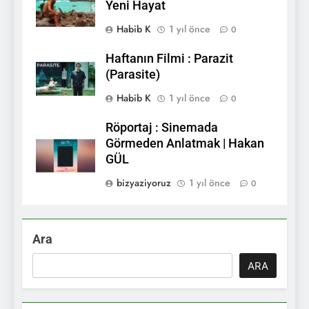
Yeni Hayat
Habib K
1 yıl önce
0
Haftanın Filmi : Parazit
(Parasite)
Habib K
1 yıl önce
0
Röportaj : Sinemada
Görmeden Anlatmak | Hakan
GÜL
bizyaziyoruz
1 yıl önce
0
Ara
ARA