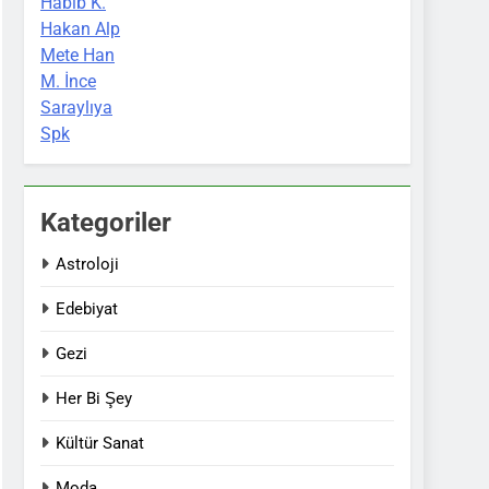
Habib K.
Hakan Alp
Mete Han
M. İnce
Saraylıya
Spk
Kategoriler
Astroloji
Edebiyat
Gezi
Her Bi Şey
Kültür Sanat
Moda