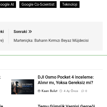
oogle AI
Google Co-Scientist
Teknoloji
ki
Sonraki
re)
Marteniçka: Baharın Kırmızı Beyaz Müjdecisi
k
DJI Osmo Pocket 4 İnceleme:
Alınır mı, Yoksa Gereksiz mi?
Kaan Bulut
4 Ay Önce
0
le
Temu Gümrük Vergisi Gerçeği