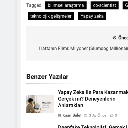
Tagged:
bilimsel araştırma
co-scientist
G
teknolojik gelişmeler
Yapay zeka
Önce
Yazı
gezinmesi
Haftanın Filmi: Milyoner (Slumdog Millionai
Benzer Yazılar
Yapay Zeka ile Para Kazanma
Gerçek mi? Deneyenlerin
Anlattıkları
Kaan Bulut
3 Ay Önce
0
Deepfake Teknolojisi: Gerçek i