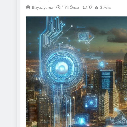
0
Bizyaziyoruz
1 Yıl Önce
3 Mins