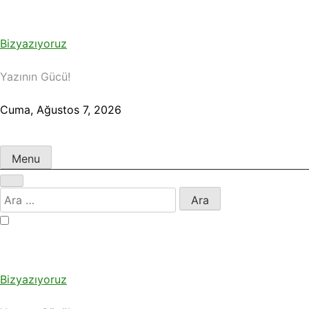
Skip
to
content
Bizyazıyoruz
Yazının Gücü!
Cuma, Ağustos 7, 2026
Menu
Arama:
Bizyazıyoruz