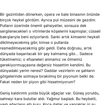
Bir gezintiden dönerken, opera ve bale binasının önünde
birçok heykel gördüm. Ayrıca pul müzesini de gezdim.
Pulların üzerinde önemli şahsiyetler, sonsuza dek
sergilenecekleri o vitrinlerde köşelerini kapmışlar; cüsseli
bakışlarıyla beni eziyorlardı. Sanki artık kimsenin heykeli
dikilmeyecekmiş gibi; kimse o pullarda
resmedilmeyecekmiş gibi geldi. Daha doğrusu, artık
dünyada başarılacak bir şey kalmamış gibi… Sadece
tüketmemiz; o efsaneleri anmamız ve ölmemiz
gerekiyormuşçasına değersiz hissettim kendimi. Bu
dünyadaki yerim neresi? Gaddar vezirlerin ve şahların
gölgelerinde solmaya bırakılmış bir piyonum belki de.
Fakat neden bir piyon gibi hissetmiyorum?
Geniş kaldırımlı yolda büyük ağaçlar var. Güneş yoruldu,
sahneyi kara bulutlar aldı. Yağmur başladı. Bu heybetli,
yaşlı ağaçların altı kuru. Koca dallar ve yapraklar iri su