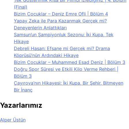
(Final)
Bizim Çocuklar – Deniz Emre Ofli | Bölüm 4
Yapay Zeka ile Para Kazanmak Gerçek mi?
Deneyenlerin Anlattıkları
Samsun’un Şampiyonluk Sezonu: İki Kupa, Tek
Hikaye
Debreli Hasan: Efsane mi Gerçek mi? Drama
Köprüsü’nün Ardındaki Hikaye
Bizim Çocuklar – Muhammed Esad Deniz | Bölüm 3
Doğru Spor Süresi ve Etkili Kilo Verme Rehberi |
Bölüm 3
Çayırova’nın Hikayesi: İki Kupa, Bir Şehir, Bitmeyen
Bir İnanç
Yazarlarımız
Alper Üstün