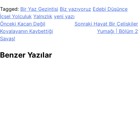
Tagged:
Bir Yaz Gezintisi
Biz yazıyoruz
Edebi Düşünce
İçsel Yolculuk
Yalnızlık
yeni yazı
Yazı
Önceki
Kaçan Değil
Sonraki
Hayat Bir Çelişkiler
Kovalayanın Kaybettiği
Yumağı | Bölüm 2
gezinmesi
Savaş!
Benzer Yazılar