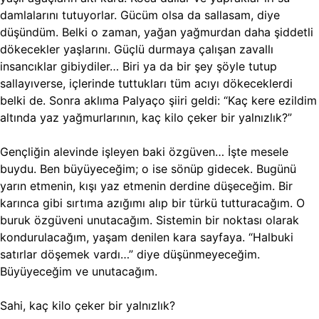
damlalarını tutuyorlar. Gücüm olsa da sallasam, diye
düşündüm. Belki o zaman, yağan yağmurdan daha şiddetli
dökecekler yaşlarını. Güçlü durmaya çalışan zavallı
insancıklar gibiydiler… Biri ya da bir şey şöyle tutup
sallayıverse, içlerinde tuttukları tüm acıyı dökeceklerdi
belki de. Sonra aklıma Palyaço şiiri geldi: “Kaç kere ezildim
altında yaz yağmurlarının, kaç kilo çeker bir yalnızlık?”
Gençliğin alevinde işleyen baki özgüven… İşte mesele
buydu. Ben büyüyeceğim; o ise sönüp gidecek. Bugünü
yarın etmenin, kışı yaz etmenin derdine düşeceğim. Bir
karınca gibi sırtıma azığımı alıp bir türkü tutturacağım. O
buruk özgüveni unutacağım. Sistemin bir noktası olarak
kondurulacağım, yaşam denilen kara sayfaya. “Halbuki
satırlar döşemek vardı…” diye düşünmeyeceğim.
Büyüyeceğim ve unutacağım.
Sahi, kaç kilo çeker bir yalnızlık?