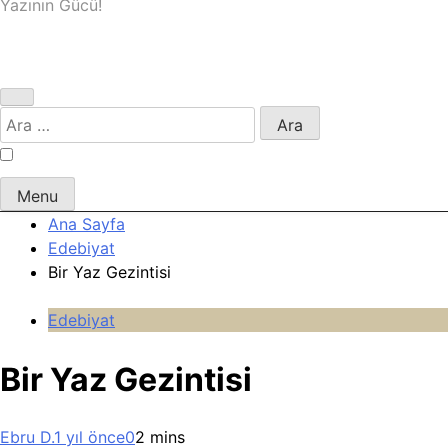
Yazının Gücü!
Arama:
Menu
Ana Sayfa
Edebiyat
Bir Yaz Gezintisi
Edebiyat
Bir Yaz Gezintisi
Ebru D.
1 yıl önce
0
2 mins